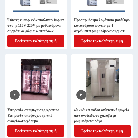
Ψύκτες εμπορικών γυάλινων θυρών
Προσαρμόσιμο λογότυπο μονόθυρο
τάσης 110V 220V με ρυθμιζόμενα
κατακόρυφο ψυγείο με 4
συρμάτινα ράφια 4 επιπέδων
στρώματα ρυθμιζόμενα συρματικά
ράφια και φωτισμός LED
Βρείτε την καλύτερη τιμή
Βρείτε την καλύτερη τιμή
Υπηρεσία αποψύχωσης κρέατος
40 κυβικά πόδια ανθεκτικό ψυγείο
Υπηρεσία αποψύχωσης από
από ανοξείδωτο χάλυβα με
ανοξείδωτο χάλυβα
ρυθμιζόμενα ράφι
Βρείτε την καλύτερη τιμή
Βρείτε την καλύτερη τιμή