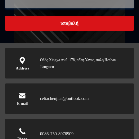
υποβολή
Οδός Xingya αριθ. 178, πόλη Yayao, πόλη Heshan
Jiangmen
Address
celiachenjian@outlook.com
E-mail
0086-750-8976909