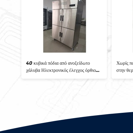
40 κυβικά πόδια από ανοξείδωτο
Χωρίς παγετό Ηλ
χάλυβα Ηλεκτρονικός έλεγχος όρθιο
στην θερμοκρασ
ψυγείο χωρίς πάγο
κουζίνα Στεκό ψ
χωρητικότητα 40