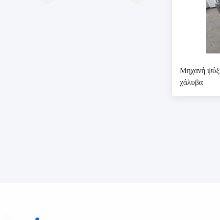
Μηχανή ψύξη
χάλυβα