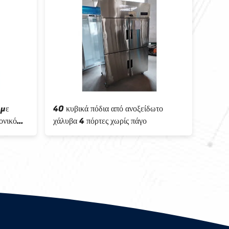
40 κυβικά πόδια από ανοξείδωτο
Commercial 
χάλυβα 4 πόρτες χωρίς πάγο
Refrigerati
free Defros
Freezer