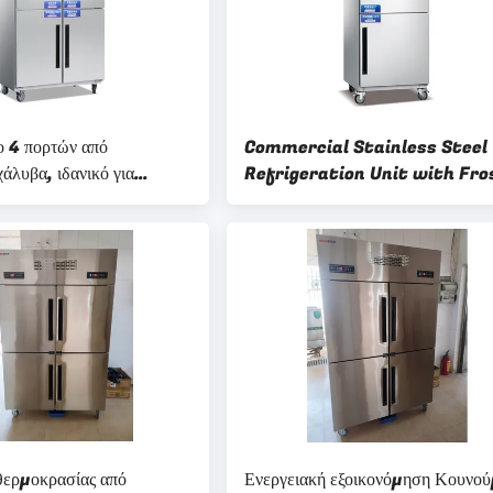
ο 4 πορτών από
Commercial Stainless Steel 
άλυβα, ιδανικό για
Refrigeration Unit with Fro
α εστιατόρια και
free Defrost Type For Meat
ουζίνας
Freezer
θερμοκρασίας από
Ενεργειακή εξοικονόμηση Κουνού