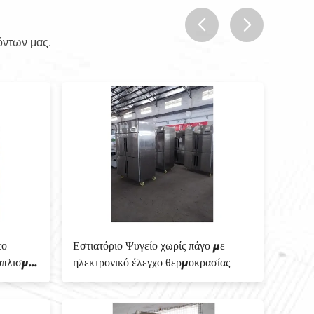
όντων μας.
prev
next
Εστιατόριο Ψυγείο χωρίς πάγο με
Θερμοκρασία 
ηλεκτρονικό έλεγχο θερμοκρασίας
Επαγγελματικ
και Μέγεθο