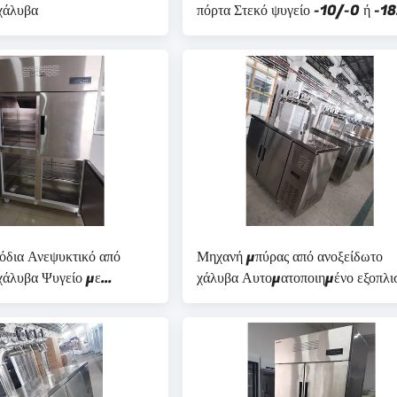
χάλυβα
πόρτα Στεκό ψυγείο -10/-0 ή -18
θερμοκρασία για το σούπερ μάρκε
όδια Ανεψυκτικό από
Μηχανή μπύρας από ανοξείδωτο
χάλυβα Ψυγείο με
χάλυβα Αυτοματοποιημένο εξοπλ
 ράφια
Θέρμανση -18°C