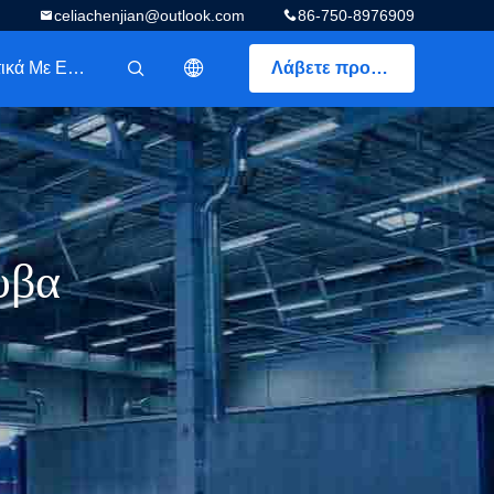
celiachenjian@outlook.com
86-750-8976909
Σχετικά Με Εμάς
Λάβετε προσφορά
描述
υβα