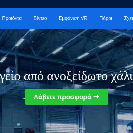
Προϊόντα
Βίντεο
Εμφάνιση VR
Πόροι
γείο από ανοξείδωτο χάλ
Λάβετε προσφορά