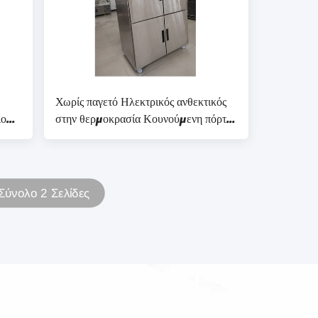
Χωρίς παγετό Ηλεκτρικός ανθεκτικός
ιο
στην θερμοκρασία Κουνούμενη πόρτα
κουζίνα Στεκό ψυγείο Με
χωρητικότητα 40 κυβικών ποδιών
Σύνολο 2 Σελίδες