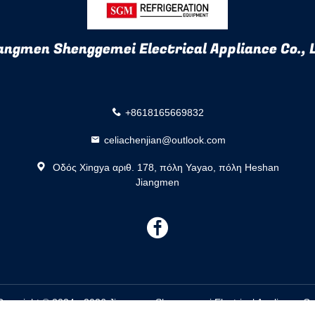
angmen Shenggemei Electrical Appliance Co., 
+8618165669832
celiachenjian@outlook.com
Οδός Xingya αριθ. 178, πόλη Yayao, πόλη Heshan
Jiangmen
描
述
Copyright © 2024 - 2026 Jiangmen Shenggemei Electrical Appliance Co.