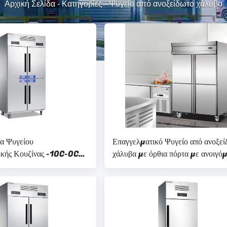
Αρχική Σελίδα
-
Κατηγορίες
-
Ψυγείο από ανοξείδωτο χάλυβα
α Ψυγείου
Επαγγελματικό Ψυγείο από ανοξεί
ικής Κουζίνας -10C-0C
χάλυβα με όρθια πόρτα με ανοιγό
ος 1000*620*1960mm
πόρτα 4 πόρτες Τύπος απόψυξης χ
πάγο