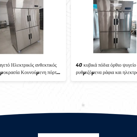
εκτρικός ανθεκτικός
40 κυβικά πόδια όρθιο ψυγείο με
ία Κουνούμενη πόρτα
ρυθμιζόμενα ράφια και ηλεκτρονικό
υγείο Με
έλεγχο θερμοκρασίας από ανοξείδωτο
 κυβικών ποδιών
χάλυβα