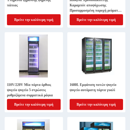
Υπηρεσία ξήρανσης ψημένης
Κουζίνα Χρονοδιακόπτης
πάπιας
Καραμπότ αποψύχωσης
Προσαρμοσμένη παροχή ρεύματος
από ανοξείδωτο χάλυβα
Βρείτε την καλύτερη τιμή
Βρείτε την καλύτερη τιμή
110V/220V Μία πόρτα όρθιος
1680L Εμφάνιση ποτών ψυγείο
ψυγείο ψυγείο 5 στρώσεις
ψυγείο αυτόματη πόρτα γυαλί
ρυθμιζόμενα συρματικά ράφια
Βρείτε την καλύτερη τιμή
Βρείτε την καλύτερη τιμή