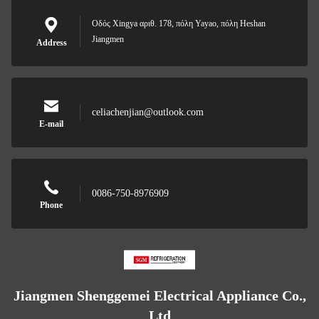
Οδός Xingya αριθ. 178, πόλη Yayao, πόλη Heshan
Jiangmen
Address
celiachenjian@outlook.com
E-mail
0086-750-8976909
Phone
Jiangmen Shenggemei Electrical Appliance Co.,
Ltd