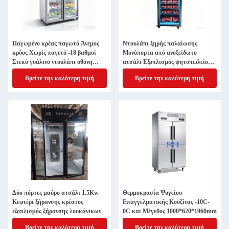
Παγωμένο κρέας παγωτό Άνεμος
Ντουλάπι ξηρής παλαίωσης
κρύος Χωρίς παγετό -18 βαθμοί
Μονόπορτα από ανοξείδωτο
Στεκό γυάλινο ντουλάπι οθόνη
ατσάλι Εξοπλισμός ψητοπωλείου
ψυγείο
βοδινό παλαιωμένο
Βρείτε την καλύτερη τιμή
Βρείτε την καλύτερη τιμή
Δύο πόρτες μαύρο ατσάλι 1.5Kw
Θερμοκρασία Ψυγείου
Κεφτέρι ξήρανσης κρέατος
Επαγγελματικής Κουζίνας -10C-
εξοπλισμός ξήρανσης λουκάνικων
0C και Μέγεθος 1000*620*1960mm
Βρείτε την καλύτερη τιμή
Βρείτε την καλύτερη τιμή