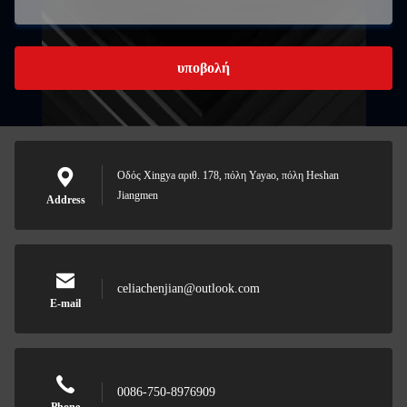
υποβολή
Οδός Xingya αριθ. 178, πόλη Yayao, πόλη Heshan
Jiangmen
Address
celiachenjian@outlook.com
E-mail
0086-750-8976909