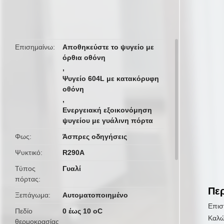
butto
Επισημαίνω
Αποθηκεύστε το ψυγείο με
όρθια οθόνη
,
Ψυγείο 604L με κατακόρυφη
οθόνη
,
Ενεργειακή εξοικονόμηση
ψυγείου με γυάλινη πόρτα
Φως
Άσπρες οδηγήσεις
Ψυκτικό
R290A
Τύπος
Γυαλί
πόρτας
Περ
Ξεπάγωμα
Αυτοματοποιημένο
Επισ
Πεδίο
0 έως 10 oC
Καλώ
θερμοκρασίας