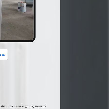
button
στε
.Αυτό το ψυγείο χωρίς παγετό