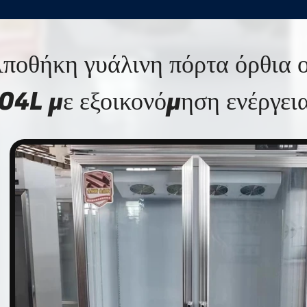
ποθήκη γυάλινη πόρτα όρθια 
04L με εξοικονόμηση ενέργει