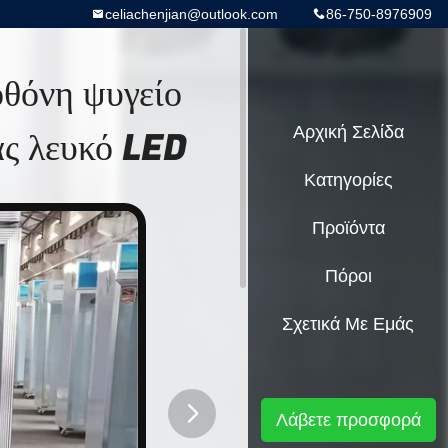
celiachenjian@outlook.com
86-750-8976909
οθόνη ψυγείο
ας λευκό LED
Αρχική Σελίδα
Κατηγορίες
Προϊόντα
Πόροι
Σχετικά Με Εμάς
Λάβετε προσφορά