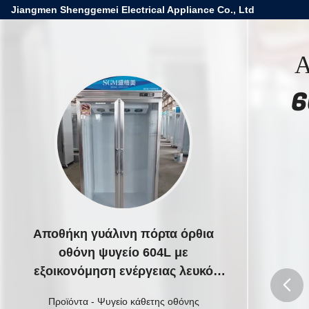
Jiangmen Shenggemei Electrical Appliance Co., Ltd
Α
6
Αποθήκη γυάλινη πόρτα όρθια
οθόνη ψυγείο 604L με
εξοικονόμηση ενέργειας λευκό
LED
Προϊόντα
-
Ψυγείο κάθετης οθόνης