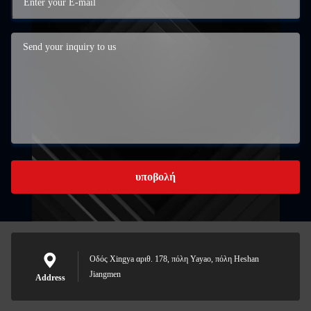
υποβολή
Οδός Xingya αριθ. 178, πόλη Yayao, πόλη Heshan
Jiangmen
Address