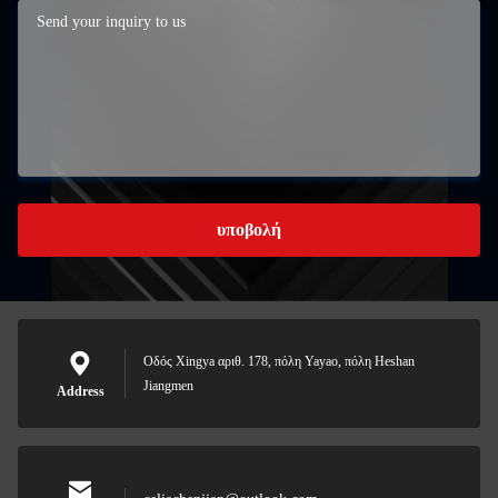
υποβολή
Οδός Xingya αριθ. 178, πόλη Yayao, πόλη Heshan
Jiangmen
Address