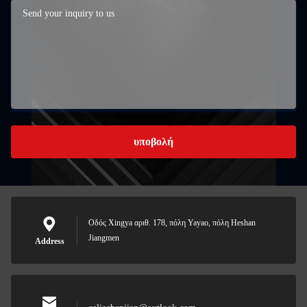
υποβολή
Οδός Xingya αριθ. 178, πόλη Yayao, πόλη Heshan
Jiangmen
Address